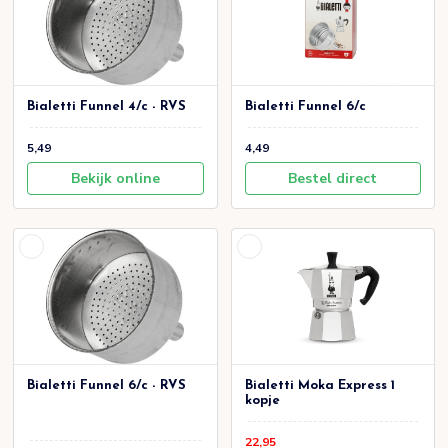
Bialetti Funnel 4/c - RVS
Bialetti Funnel 6/c
5,49
4,49
Bekijk online
Bestel direct
Bialetti Funnel 6/c - RVS
Bialetti Moka Express 1
kopje
22,95