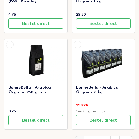
(159) - Bradley...
Organic 1 kg
4,75
29,50
Bestel direct
Bestel direct
BonneBella - Arabica
BonneBella - Arabica
Organic 250 gram
Organic 6 kg
159,26
8,25
177,-
origineel prijs
Bestel direct
Bestel direct