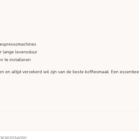
i espressomachines
r lange levensduur
n te installeren
uden en altijd verzekerd wil zijn van de beste koffiesmaak. Een essentie
06363034050