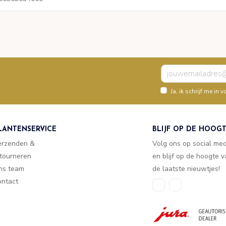
Ja, ik schrijf me i
LANTENSERVICE
BLIJF OP DE HOOG
erzenden &
Volg ons op social me
tourneren
en blijf op de hoogte 
ns team
de laatste nieuwtjes!
ntact