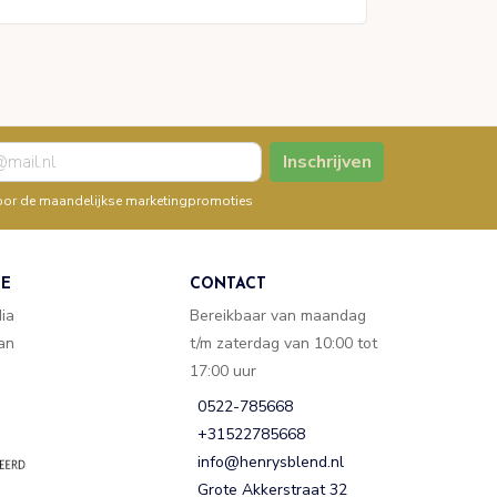
Inschrijven
n voor de maandelijkse marketingpromoties
TE
CONTACT
dia
Bereikbaar van maandag
van
t/m zaterdag van 10:00 tot
17:00 uur
0522-785668
+31522785668
info@henrysblend.nl
Grote Akkerstraat 32