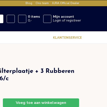
Blog
Ons team
JURA Official Dealer
0 items
Mijn account
0,-
Login of registreer
KLANTENSERVICE
Filterplaatje + 3 Rubberen
6/c
Voeg toe aan winkelwagen