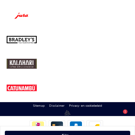
Sitemap
Disclaimer
Privacy- en cookiebeleid
1