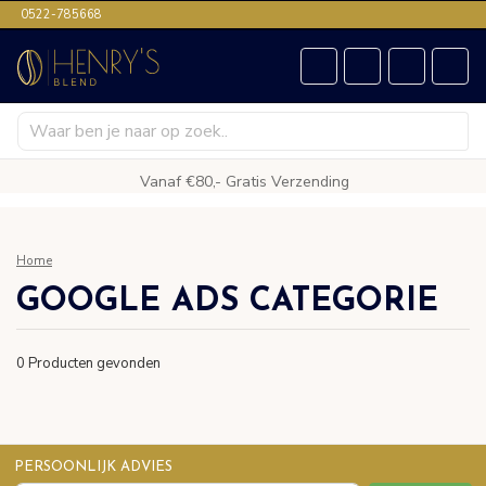
0522-785668
ijs hoog naar laag
Vanaf €80,- Gratis Verzending
Home
GOOGLE ADS CATEGORIE
0 Producten
gevonden
PERSOONLIJK ADVIES