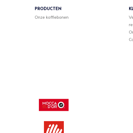
PRODUCTEN
K
Onze koffiebonen
V
re
O
Co