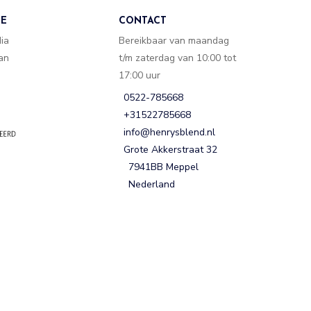
TE
CONTACT
dia
Bereikbaar van maandag
van
t/m zaterdag van 10:00 tot
17:00 uur
0522-785668
+31522785668
info@henrysblend.nl
Grote Akkerstraat 32
7941BB Meppel
Nederland