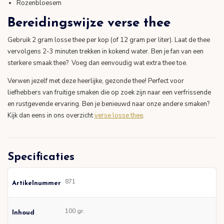
Rozenbloesem
Bereidingswijze verse thee
Gebruik 2 gram losse thee per kop (of 12 gram per liter). Laat de thee
vervolgens 2-3 minuten trekken in kokend water. Ben je fan van een
sterkere smaak thee? Voeg dan eenvoudig wat extra thee toe.
Verwen jezelf met deze heerlijke, gezonde thee! Perfect voor
liefhebbers van fruitige smaken die op zoek zijn naar een verfrissende
en rustgevende ervaring. Ben je benieuwd naar onze andere smaken?
Kijk dan eens in ons overzicht
verse losse thee
.
Specificaties
871
Artikelnummer
100 gr.
Inhoud