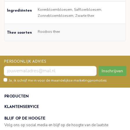
Korenbloembloesem, Saffloerbloesem,
Ingrediënten
Zonnebloembloesem, Zwarte thee
Rooibos thee
Thee soorten
PERSOONLIJK ADVIES
Inschrijven
Ja, ik schrijf me in voor de maandelijkse marketingpromoties
PRODUCTEN
KLANTENSERVICE
BLIJF OP DE HOOGTE
Volg ons op social media en blijf op de hoogte van de laatste