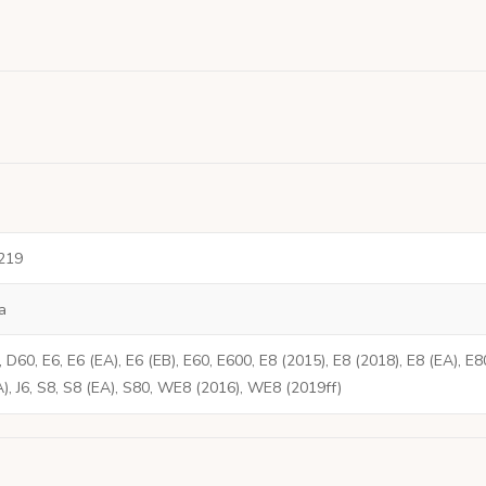
219
a
 D60, E6, E6 (EA), E6 (EB), E60, E600, E8 (2015), E8 (2018), E8 (EA), 
), J6, S8, S8 (EA), S80, WE8 (2016), WE8 (2019ff)