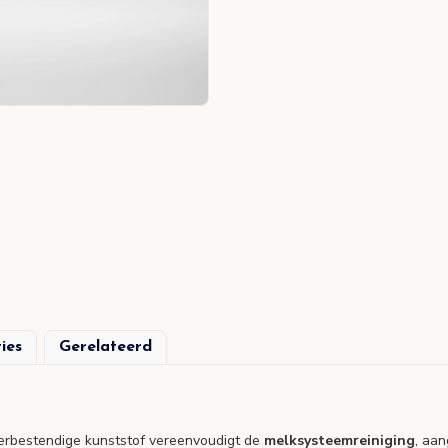
ties
Gerelateerd
rbestendige kunststof vereenvoudigt de
melksysteemreiniging
, aa