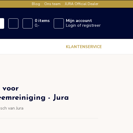
Blog
Ons team
JURA Official Dealer
0 items
Mijn account
0,-
Login of registreer
KLANTENSERVICE
 voor
eemreiniging - Jura
isch van Jura