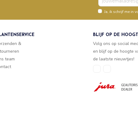
Ja, ik schrijf me i
LANTENSERVICE
BLIJF OP DE HOOG
erzenden &
Volg ons op social me
tourneren
en blijf op de hoogte 
ns team
de laatste nieuwtjes!
ntact