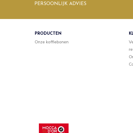
PERSOONLIJK ADVIES
PRODUCTEN
K
Onze koffiebonen
V
re
O
Co