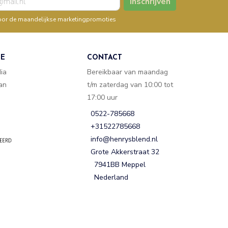
Inschrijven
n voor de maandelijkse marketingpromoties
TE
CONTACT
dia
Bereikbaar van maandag
van
t/m zaterdag van 10:00 tot
17:00 uur
0522-785668
+31522785668
info@henrysblend.nl
Grote Akkerstraat 32
7941BB Meppel
Nederland