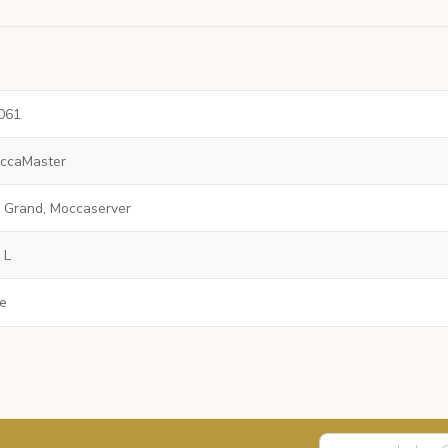
061
ccaMaster
 Grand, Moccaserver
 L
e