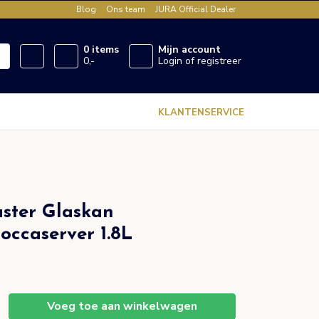
Blog
Ons team
JURA Official Dealer
0 items
Mijn account
0,-
Login of registreer
KLANTENSERVICE
ster Glaskan
ccaserver 1.8L
Voeg toe aan winkelwagen