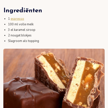
Ingrediënten
1
espresso
100 ml volle melk
3 el karamel siroop
2 nougat blokjes
Slagroom als topping