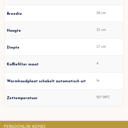
36 cm
Breedte
32 cm
Hoogte
17 cm
Diepte
4
Koffiefilter maat
Ja
Warmhoudplaat schakelt automatisch uit
92°-96°C
Zettemperatuur
PERSOONLIJK ADVIES