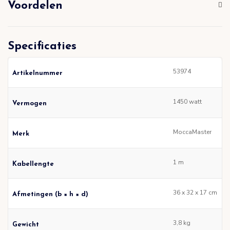
Voordelen
Specificaties
53974
Artikelnummer
1450 watt
Vermogen
MoccaMaster
Merk
1 m
Kabellengte
36 x 32 x 17 cm
Afmetingen (b × h × d)
3,8 kg
Gewicht