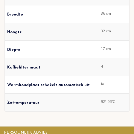
36 cm
Breedte
32 cm
Hoogte
17 cm
Diepte
4
Koffiefilter maat
Ja
Warmhoudplaat schakelt automatisch uit
92°-96°C
Zettemperatuur
PERSOONLIJK ADVIES