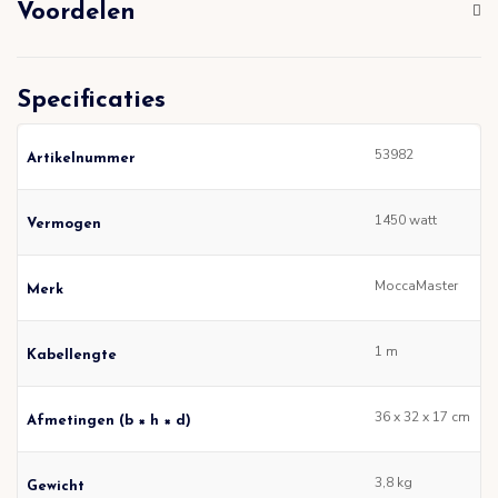
Voordelen
Specificaties
53982
Artikelnummer
1450 watt
Vermogen
MoccaMaster
Merk
1 m
Kabellengte
36 x 32 x 17 cm
Afmetingen (b × h × d)
3,8 kg
Gewicht