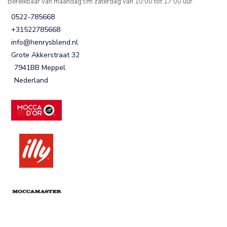
Bereikbaar van maandag t/m zaterdag van 10:00 tot 17:00 uur
0522-785668
+31522785668
info@henrysblend.nl
Grote Akkerstraat 32
7941BB Meppel
Nederland