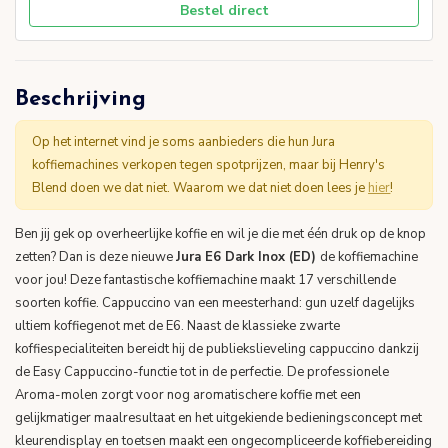
Bestel direct
Beschrijving
Op het internet vind je soms aanbieders die hun Jura
koffiemachines verkopen tegen spotprijzen, maar bij Henry's
Blend doen we dat niet. Waarom we dat niet doen lees je
hier
!
Ben jij gek op overheerlijke koffie en wil je die met één druk op de knop
zetten? Dan is deze nieuwe
Jura E6 Dark Inox (ED)
de koffiemachine
voor jou! Deze fantastische koffiemachine maakt 17 verschillende
soorten koffie. Cappuccino van een meesterhand: gun uzelf dagelijks
ultiem koffiegenot met de E6. Naast de klassieke zwarte
koffiespecialiteiten bereidt hij de publiekslieveling cappuccino dankzij
de Easy Cappuccino-functie tot in de perfectie. De professionele
Aroma-molen zorgt voor nog aromatischere koffie met een
gelijkmatiger maalresultaat en het uitgekiende bedieningsconcept met
kleurendisplay en toetsen maakt een ongecompliceerde koffiebereiding