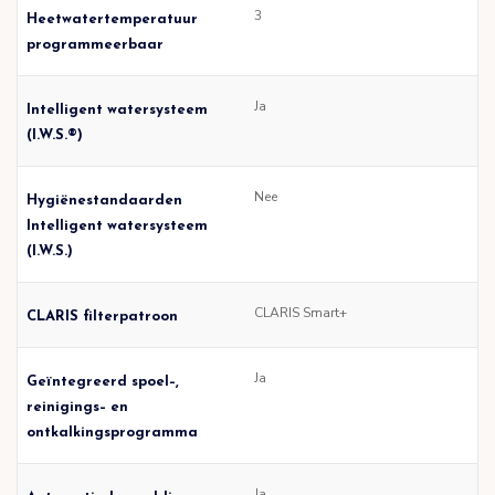
3
Heetwatertemperatuur
programmeerbaar
Ja
Intelligent watersysteem
(I.W.S.®)
Nee
Hygiënestandaarden
Intelligent watersysteem
(I.W.S.)
CLARIS Smart+
CLARIS filterpatroon
Ja
Geïntegreerd spoel–,
reinigings– en
ontkalkingsprogramma
Ja