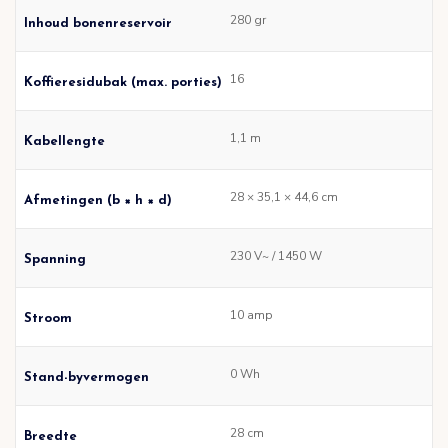
280 gr
Inhoud bonenreservoir
16
Koffieresidubak (max. porties)
1,1 m
Kabellengte
28 × 35,1 × 44,6 cm
Afmetingen (b × h × d)
230 V~ / 1450 W
Spanning
10 amp
Stroom
0 Wh
Stand-byvermogen
28 cm
Breedte