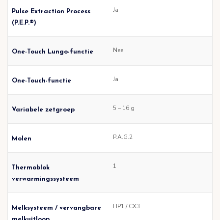
Ja
Pulse Extraction Process
(P.E.P.®)
Nee
One-Touch Lungo-functie
Ja
One-Touch-functie
5 – 16 g
Variabele zetgroep
P.A.G.2
Molen
1
Thermoblok
verwarmingssysteem
HP1 / CX3
Melksysteem / vervangbare
melkuitloop