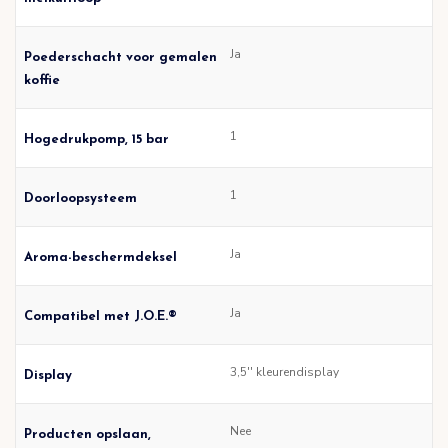
Ja
Poederschacht voor gemalen
koffie
1
Hogedrukpomp, 15 bar
1
Doorloopsysteem
Ja
Aroma-beschermdeksel
Ja
Compatibel met J.O.E.®
3,5'' kleurendisplay
Display
Nee
Producten opslaan,