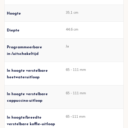
35,1 cm
Hoogte
44,6 cm
Diepte
Ja
Programmeerbare
in-/uitschakeltijd
65 - 111 mm
In hoogte verstelbare
heetwateruitloop
65 - 111 mm
In hoogte verstelbare
cappuccino-uitloop
65 –111 mm
In hoogte/breedte
verstelbare koffie–uitloop