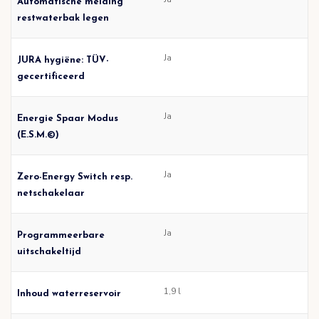
Automatische melding
restwaterbak legen
Ja
JURA hygiëne: TÜV-
gecertificeerd
Ja
Energie Spaar Modus
(E.S.M.©)
Ja
Zero-Energy Switch resp.
netschakelaar
Ja
Programmeerbare
uitschakeltijd
1,9 l
Inhoud waterreservoir