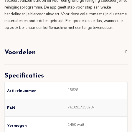
zetbeurt vanzelf schoon en voor een grondige reiniging selecteer je het
reinigingsprogramma. De app geeft stap voor stap aan welke
handelingen je hiervoor uitvoert. Voor deze volautomaat zijn duurzame
materialen en onderdelen gebruikt. Een goede keuze dus, wanneer je
op zoek bent naar een koffiemachine met een lange levensduur.
Voordelen
Specificaties
15828
Artikelnummer
7610917158287
EAN
1450 watt
Vermogen