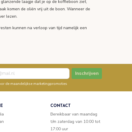
glanzende laagje dat je op de koffieboon ziet,
aak komen de oliën vrij uit de boon. Wanneer de
ver lezen.
resten kunnen na verloop van tijd namelijk een
Inschrijven
n voor de maandelijkse marketingpromoties
TE
CONTACT
dia
Bereikbaar van maandag
van
t/m zaterdag van 10:00 tot
17:00 uur