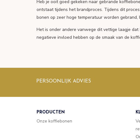
Heb je ooit goed gekeken naar gebrande koffiebonen
ontstaat tijdens het brandproces. Tijdens dit proc
bonen op zeer hoge temperatuur worden gebrand, leid
Het is onder andere vanwege dit vettige laagje dat 
negatieve invloed hebben op de smaak van de koffi
PERSOONLIJK ADVIES
PRODUCTEN
K
Onze koffiebonen
V
re
O