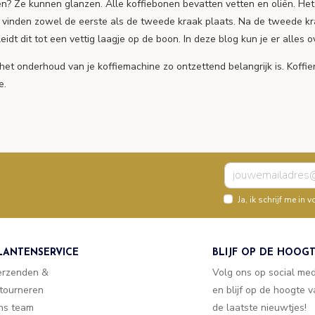
? Ze kunnen glanzen. Alle koffiebonen bevatten vetten en oliën. Het 
es vinden zowel de eerste als de tweede kraak plaats. Na de tweede kr
t dit tot een vettig laagje op de boon. In deze blog kun je er alles o
het onderhoud van je koffiemachine zo ontzettend belangrijk is. Koffie
e.
Ja, ik schrijf me i
LANTENSERVICE
BLIJF OP DE HOOG
erzenden &
Volg ons op social me
tourneren
en blijf op de hoogte 
ns team
de laatste nieuwtjes!