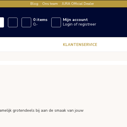
Blog
Ons team
JURA Official Dealer
0 items
Mijn account
0,-
Login of registreer
KLANTENSERVICE
 namelijk grotendeels bij aan de smaak van jouw