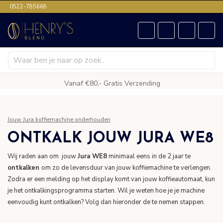
0522-785668
Vanaf €80,- Gratis Verzending
Jouw Jura koffiemachine onderhouden
ONTKALK JOUW JURA WE8
Wij raden aan om jouw
Jura WE8
minimaal eens in de 2 jaar te
ontkalken
om zo de levensduur van jouw koffiemachine te verlengen.
Zodra er een melding op het display komt van jouw koffieautomaat, kun
je het ontkalkingsprogramma starten. Wil je weten hoe je je machine
eenvoudig kunt ontkalken? Volg dan hieronder de te nemen stappen.