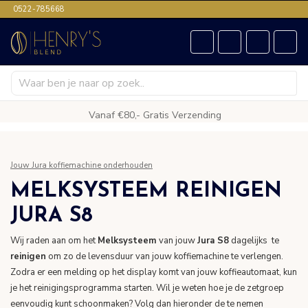
0522-785668
Vanaf €80,- Gratis Verzending
Jouw Jura koffiemachine onderhouden
MELKSYSTEEM REINIGEN
JURA S8
Wij raden aan om het
Melksysteem
van jouw
Jura S8
dagelijks te
reinigen
om zo de levensduur van jouw koffiemachine te verlengen.
Zodra er een melding op het display komt van jouw koffieautomaat, kun
je het reinigingsprogramma starten. Wil je weten hoe je de zetgroep
eenvoudig kunt schoonmaken? Volg dan hieronder de te nemen