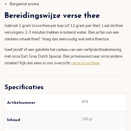
Bergamot aroma
Bereidingswijze verse thee
Gebruik 2 gram losse thee per kop (of 12 gram per liter). Laat de thee
vervolgens 2-3 minuten trekken in kokend water. Ben je fan van een
sterkere smaak thee? Voeg dan eenvoudig wat extra thee toe.
Geef jezelf of een geliefde het cadeau van een verfijnde theebeleving
met onze Earl Grey Dutch Special. Ben je benieuwd naar onze andere
smaken? Kijk dan eens in ons overzicht
verse losse thee
.
Specificaties
879
Artikelnummer
100 gr.
Inhoud