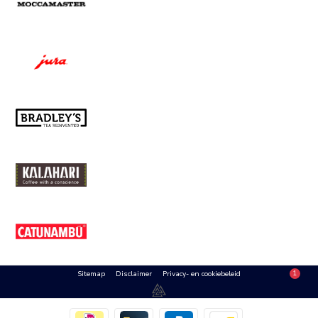
Sitemap
Disclaimer
Privacy- en cookiebeleid
1