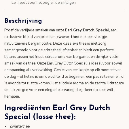
Een feest voor het oog en de zintuigen
Beschrijving
Proef de verfijnde smaken van onze
Earl Grey Dutch Special,
een
exclusieve blend van premium
zwarte thee
met een vleugje
natuurzuivere bergamotolie. Deze klassieke thee is met zorg
samengesteld voor de echte theeliefhebber en biedt een perfecte
balans tussen het frisse citrusaroma van bergamot en de rijke, volle
smaak van de thee. Onze Earl Grey Dutch Special is ideaal voor zowel
ontspanning als verkwikking. Geniet van een kopje op elk moment van
de dag – of het nu is om de ochtend te beginnen, een pauze te nemen, of
’s avonds tot rust te komen. Het subtiele aroma en de zachte, lichtzoete
smaak zorgen voor een elegante ervaring die je keer op keer wilt
herhalen.
Ingrediënten Earl Grey Dutch
Special (losse thee):
Zwarte thee