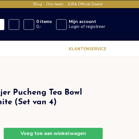
Blog
Ons team
JURA Official Dealer
0 items
Mijn account
0,-
Login of registreer
KLANTENSERVICE
jer Pucheng Tea Bowl
ite (Set van 4)
Voeg toe aan winkelwagen