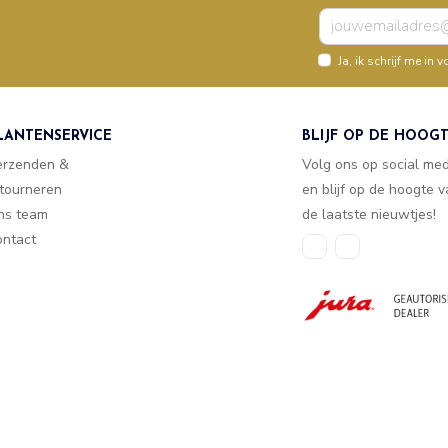
Ja, ik schrijf me i
LANTENSERVICE
BLIJF OP DE HOOG
erzenden &
Volg ons op social me
tourneren
en blijf op de hoogte 
ns team
de laatste nieuwtjes!
ntact