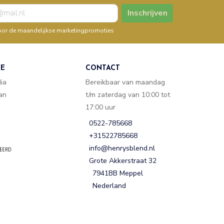
Inschrijven
n voor de maandelijkse marketingpromoties
TE
CONTACT
dia
Bereikbaar van maandag
van
t/m zaterdag van 10:00 tot
17:00 uur
0522-785668
+31522785668
info@henrysblend.nl
Grote Akkerstraat 32
7941BB Meppel
Nederland