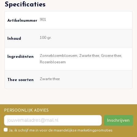
Specificaties
901
Artikelnummer
100 gr.
Inhoud
Zonnebloembloesem, Zwarte thee, Groene thee,
Ingrediënten
Rozenbloesem
Zwarte thee
Thee soorten
PERSOONLIJK ADVIES
Inschrijven
Ja, ik schrijf me in voor de maandelijkse marketingpromoties