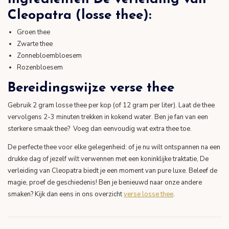
Cleopatra (losse thee):
Groen thee
Zwarte thee
Zonnebloembloesem
Rozenbloesem
Bereidingswijze verse thee
Gebruik 2 gram losse thee per kop (of 12 gram per liter). Laat de thee
vervolgens 2-3 minuten trekken in kokend water. Ben je fan van een
sterkere smaak thee? Voeg dan eenvoudig wat extra thee toe.
De perfecte thee voor elke gelegenheid: of je nu wilt ontspannen na een
drukke dag of jezelf wilt verwennen met een koninklijke traktatie, De
verleiding van Cleopatra biedt je een moment van pure luxe. Beleef de
magie, proef de geschiedenis! Ben je benieuwd naar onze andere
smaken? Kijk dan eens in ons overzicht
verse losse thee
.