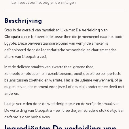
Een feest voor het oog en de zintuigen
Beschrijving
Stap in de wereld van mystiek en luxe met
De verleiding van
Cleopatra
, een betoverende losse thee die je meeneemt naar het oude
Egypte. Deze onweerstaanbare blend van verfijnde smaken is
geïnspireerd door de legendarische schoonheid en charismatische
allure van Cleopatra zelf.
Met de delicate smaken van zwarte thee, groene thee,
zonnebloembloesem en rozenbloesem,, biedt deze thee een perfecte
balans tussen zoetheid en warmte. Het is de ultieme verwennerij, of je
nu geniet van een moment voor jezelf of deze bijzondere thee deelt met
anderen.
Laat je verleiden door de weelderige geur en de verfijnde smaak van
De verleiding van Cleopatra – een thee die je met iedere slok de tijd van
de farao’s doet herbeleven.
Ingrediënten De verleiding van