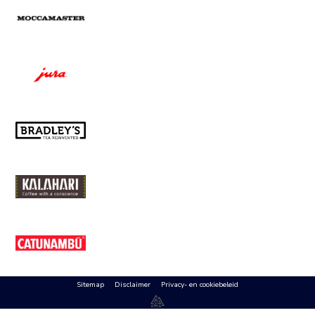
Sitemap
Disclaimer
Privacy- en cookiebeleid