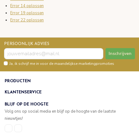
Error 14 oplossen
Error 19 oplossen
Error 22 oplossen
PERSOONLIJK ADVIES
Inschrijven
Ja, ik schrijf me in voor de maandelijkse marketingpromoties
PRODUCTEN
KLANTENSERVICE
BLIJF OP DE HOOGTE
Volg ons op social media en blijf op de hoogte van de laatste
nieuwtjes!